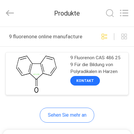
2026
AIYLON
COMPANY
Produkte
LIMITED.
All
Rights
Reserved.
ZU
9 fluorenone online manufacture
HAUSE
9 Fluorenon CAS 486 25
PRODUKTE
9 Für die Bildung von
Polyradikalen in Harzen
VIDEOS
KONTAKT
ÜBER
UNS
Sehen Sie mehr an
WERKSBESICHTIGUNG