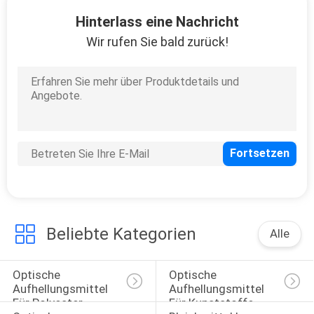
Hinterlass eine Nachricht
QUALITÄTSKONTROLLE
Wir rufen Sie bald zurück!
BITTE
UM
EIN
ANGEBOT
SITEMAP
Beliebte Kategorien
PRIVACY
Alle
POLICY
Optische 
Optische 
Aufhellungsmittel 
Aufhellungsmittel 
Für Polyester
Für Kunststoffe