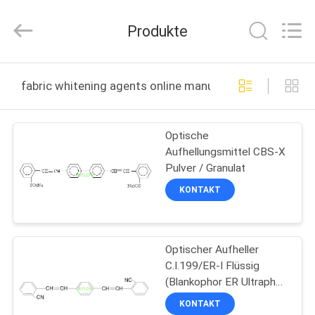
2026
AIYLON
COMPANY
Produkte
LIMITED.
All
Rights
Reserved.
ZU
fabric whitening agents online manufacture
HAUSE
Optische
PRODUKTE
Aufhellungsmittel CBS-X
Pulver / Granulat
VIDEOS
KONTAKT
ÜBER
Optischer Aufheller
UNS
C.I.199/ER-I Flüssig
(Blankophor ER Ultraphor
WERKSBESICHTIGUNG
RN)
KONTAKT