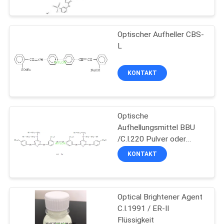
QUALITÄTSKONTROLLE
Optischer Aufheller CBS-
L
BITTE
UM
KONTAKT
EIN
ANGEBOT
Optische
Aufhellungsmittel BBU
SITEMAP
/C.I.220 Pulver oder
Flüssigkeit
KONTAKT
PRIVACY
POLICY
Optical Brightener Agent
C.I.1991 / ER-II
Flüssigkeit