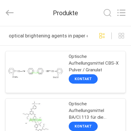
2026
AIYLON
COMPANY
Produkte
LIMITED.
All
Rights
Reserved.
ZU
optical brightening agents in paper online manufacture
HAUSE
Optische
PRODUKTE
Aufhellungsmittel CBS-X
Pulver / Granulat
VIDEOS
KONTAKT
ÜBER
Optische
UNS
Aufhellungsmittel
BA/CI.113 für die
WERKSBESICHTIGUNG
Papierindustrie
KONTAKT