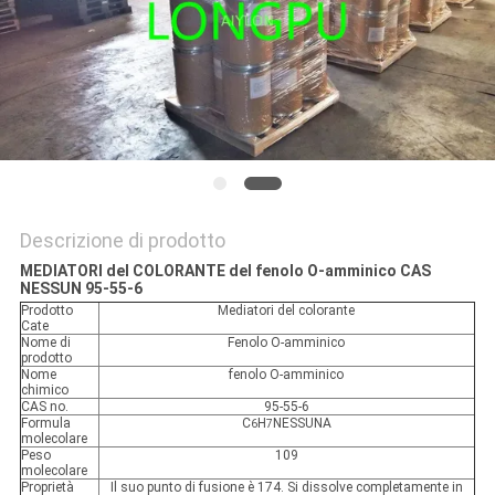
PRIVACY
POLICY
Descrizione di prodotto
MEDIATORI del COLORANTE del fenolo O-amminico CAS
NESSUN 95-55-6
Prodotto
Mediatori del colorante
Cate
Nome di
Fenolo O-amminico
prodotto
Nome
fenolo O-amminico
chimico
CAS no.
95-55-6
Formula
C
H
NESSUNA
6
7
molecolare
Peso
109
molecolare
Proprietà
Il suo punto di fusione è 174. Si dissolve completamente in