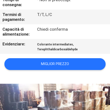
ALLA
consegna:
FABBRICA
Termini di
T/T, L/C
pagamento:
CONTROLLO
Capacità di
Chiedi conferma
alimentazione:
DELLA
QUALITÀ
Evidenziare:
,
Colorante intermediates
Terephthaldicarboxaldehyde
CHIEDI
MIGLIOR PREZZO
UN
PREVENTIVO
MAPPA
DEL
SITO