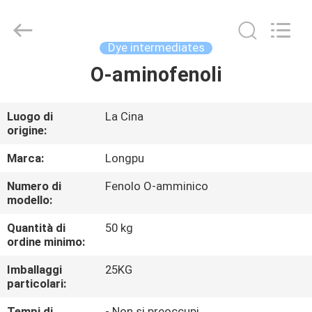
2026
AIYLON
COMPANY
LIMITED.
All
Dye intermediates
Rights
Reserved.
O-aminofenoli
CASA.
PRODOTTI
Luogo di
La Cina
origine:
VIDEO
Marca:
Longpu
Numero di
Fenolo O-amminico
modello:
SU
DI
Quantità di
50 kg
ordine minimo:
NOI
Imballaggi
25KG
particolari:
VISITA
Tempi di
- Non si preoccupi.