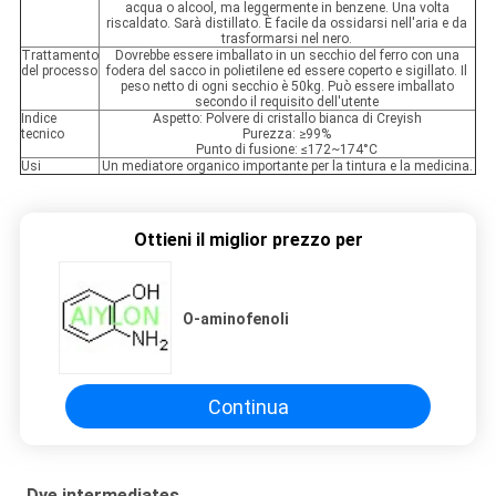
acqua o alcool, ma leggermente in benzene. Una volta
riscaldato. Sarà distillato. È facile da ossidarsi nell'aria e da
trasformarsi nel nero.
Trattamento
Dovrebbe essere imballato in un secchio del ferro con una
del processo
fodera del sacco in polietilene ed essere coperto e sigillato. Il
peso netto di ogni secchio è 50kg. Può essere imballato
secondo il requisito dell'utente
Indice
Aspetto: Polvere di cristallo bianca di Creyish
tecnico
Purezza: ≥99%
Punto di fusione: ≤172~174°C
Usi
Un mediatore organico importante per la tintura e la medicina.
Ottieni il miglior prezzo per
O-aminofenoli
Continua
Dye intermediates