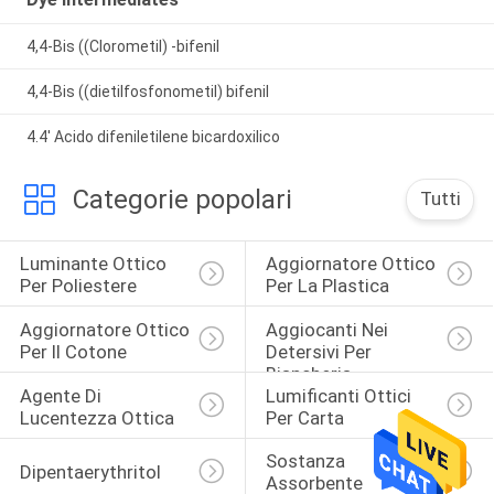
4,4-Bis ((Clorometil) -bifenil
4,4-Bis ((dietilfosfonometil) bifenil
4.4' Acido difeniletilene bicardoxilico
Categorie popolari
Tutti
Luminante Ottico 
Aggiornatore Ottico 
Per Poliestere
Per La Plastica
Aggiornatore Ottico 
Aggiocanti Nei 
Per Il Cotone
Detersivi Per 
Biancheria
Agente Di 
Lumificanti Ottici 
Lucentezza Ottica
Per Carta
Sostanza 
Dipentaerythritol
Assorbente 