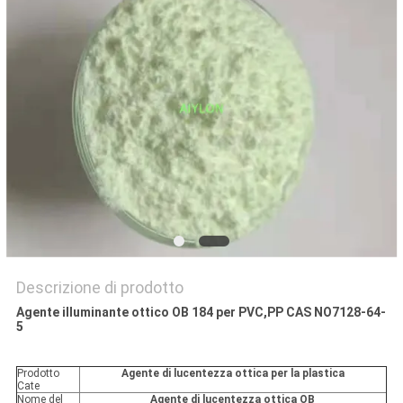
ALLA
FABBRICA
CONTROLLO
DELLA
QUALITÀ
CHIEDI
UN
PREVENTIVO
Descrizione di prodotto
Agente illuminante ottico OB 184 per PVC,PP CAS NO7128-64-
5
MAPPA
DEL
Prodotto
Agente di lucentezza ottica per la plastica
Cate
SITO
Nome del
Agente di lucentezza ottica OB