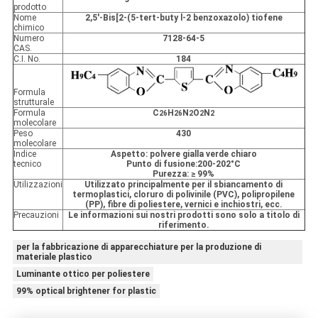
prodotto
Nome
2,5'-Bis[2-(5-tert-buty l-2 benzoxazolo) tiofene
chimico
PRIVACY
Numero
7128-64-5
CAS.
C.I. No.
184
POLICY
Formula
strutturale
Formula
C
H
N
O
N
26
26
2
2
2
molecolare
Peso
430
molecolare
Indice
Aspetto: polvere gialla verde chiaro
tecnico
Punto di fusione:200-202°C
Purezza: ≥ 99%
Utilizzazioni
Utilizzato principalmente per il sbiancamento di
termoplastici, cloruro di polivinile (PVC), polipropilene
(PP), fibre di poliestere, vernici e inchiostri, ecc.
Precauzioni
Le informazioni sui nostri prodotti sono solo a titolo di
riferimento.
per la fabbricazione di apparecchiature per la produzione di
materiale plastico
Luminante ottico per poliestere
99% optical brightener for plastic