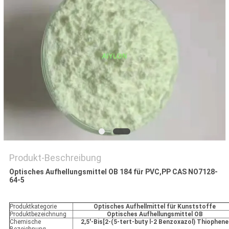
QUALITÄTSKONTROLLE
BITTE
UM
EIN
ANGEBOT
SITEMAP
Produkt-Beschreibung
PRIVACY
Optisches Aufhellungsmittel OB 184 für PVC,PP CAS NO7128-
64-5
POLICY
Produktkategorie
Optisches Aufhellmittel für Kunststoffe
Produktbezeichnung
Optisches Aufhellungsmittel OB
Chemische
2,5'-Bis[2-(5-tert-buty l-2 Benzoxazol) Thiophene