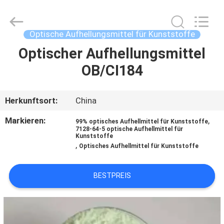
2026
AIYLON
COMPANY
LIMITED.
All
Optische Aufhellungsmittel für Kunststoffe
Rights
Reserved.
Optischer Aufhellungsmittel
ZU
OB/CI184
HAUSE
PRODUKTE
Herkunftsort:
China
Markieren:
,
99% optisches Aufhellmittel für Kunststoffe
VIDEOS
7128-64-5 optische Aufhellmittel für
Kunststoffe
,
Optisches Aufhellmittel für Kunststoffe
ÜBER
BESTPREIS
UNS
WERKSBESICHTIGUNG