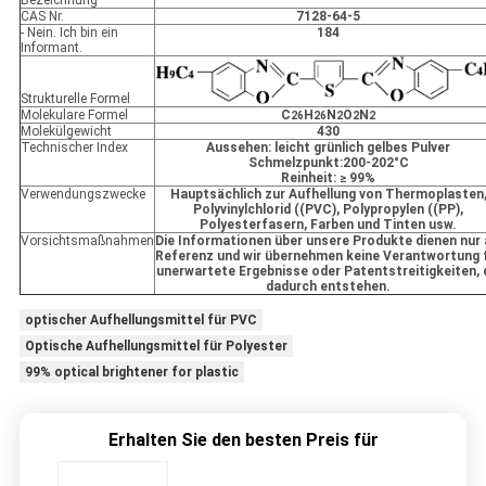
Bezeichnung
CAS Nr.
7128-64-5
- Nein. Ich bin ein
184
Informant.
Strukturelle Formel
Molekulare Formel
C
H
N
O
N
26
26
2
2
2
Molekülgewicht
430
Technischer Index
Aussehen: leicht grünlich gelbes Pulver
Schmelzpunkt:200-202°C
Reinheit: ≥ 99%
Verwendungszwecke
Hauptsächlich zur Aufhellung von Thermoplasten
Polyvinylchlorid ((PVC), Polypropylen ((PP),
Polyesterfasern, Farben und Tinten usw.
Vorsichtsmaßnahmen
Die Informationen über unsere Produkte dienen nur 
Referenz und wir übernehmen keine Verantwortung 
unerwartete Ergebnisse oder Patentstreitigkeiten, 
dadurch entstehen.
optischer Aufhellungsmittel für PVC
Optische Aufhellungsmittel für Polyester
99% optical brightener for plastic
Erhalten Sie den besten Preis für