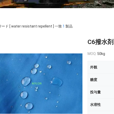
ド [ water resistant repellent ] 一致
1
製品.
C6撥水剤
MOQ:
50kg
外観
糖度
投与量
水溶性