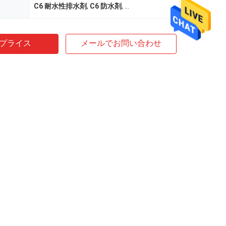
C6 耐水性排水剤
,
C6 防水剤
,
35% 砂糖含有量 水を遠ざける剤
プライス
メールでお問い合わせ