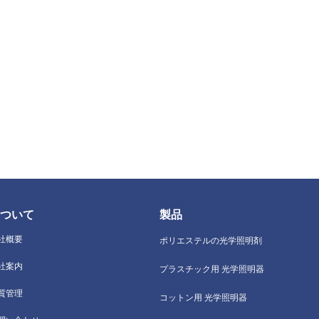
ついて
製品
社概要
ポリエステルの光学照明剤
社案内
プラスチック用 光学照明器
質管理
コットン用 光学照明器