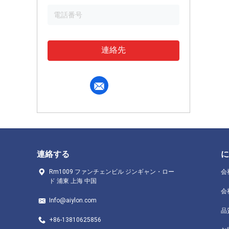
連絡先
連絡する
に
Rm1009 ファンチェンビル ジンギャン・ロー
会
ド 浦東 上海 中国
会
Info@aiylon.com
品
+86-13810625856