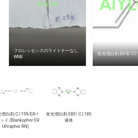
フロレッセンスのライトナーなし
蛍光増白剤 ER-II/ C.I.
WNB
増白剤 C.I.199/ER-I
蛍光増白剤 EBF/ C.I.185
ド (Blankophor ER
液体
Ultraphor RN)