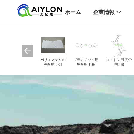
ホーム
企業情報
間物
防水剤
工業用 抗酸化物
塗料 の 光学 亮
質
化剤