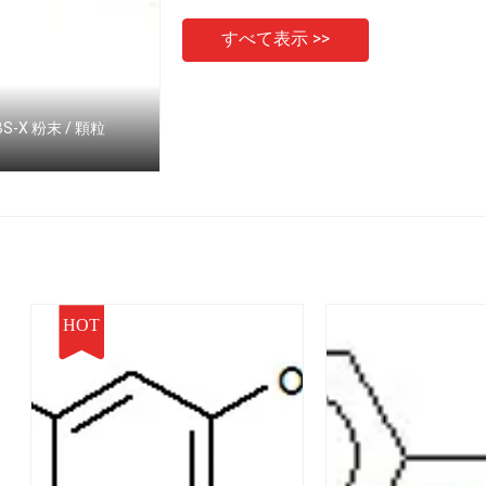
すべて表示 >>
-X 粉末 / 顆粒
HOT