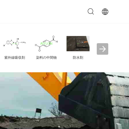
ポリエステルの
プ
光学照明剤