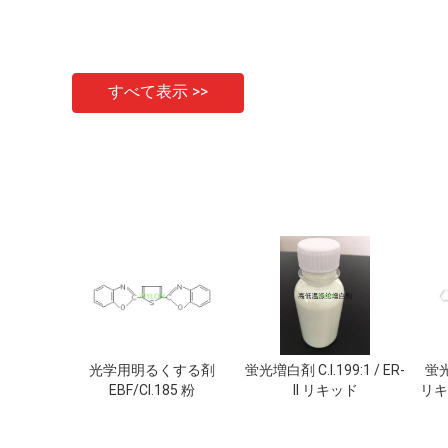
すべて表示 >>
光学用明るくする剤
蛍光増白剤 C.I.199:1 / ER-
蛍光
EBF/CI.185 粉
II リキッド
リキッ