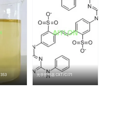
 353
光学照明器 CXT/C.I71