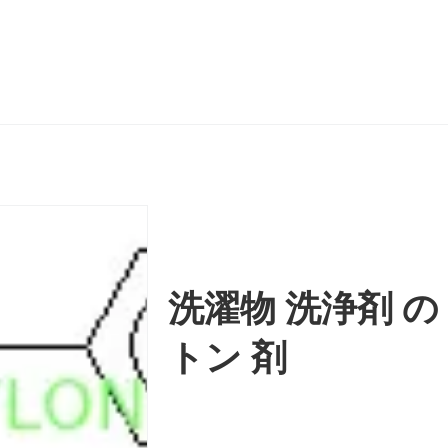
洗濯物 洗浄剤 の
トン 剤