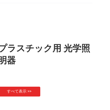
プラスチック用 光学照
明器
すべて表示 >>