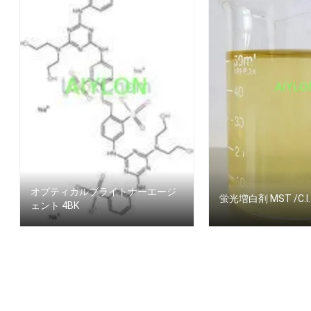
オプティカルブライトナーエージ
蛍光増白剤 MST /C.I.
ェント 4BK