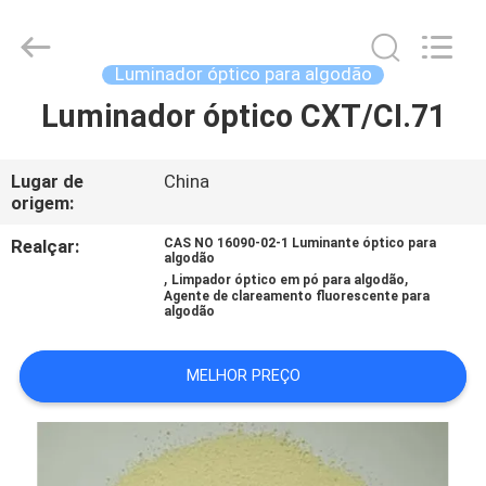
2026
AIYLON
COMPANY
LIMITED.
All
Luminador óptico para algodão
Rights
Reserved.
Luminador óptico CXT/CI.71
PARA
CASA
Lugar de
China
origem:
PRODUTOS
Realçar:
CAS NO 16090-02-1 Luminante óptico para
algodão
,
,
VÍDEOS
Limpador óptico em pó para algodão
Agente de clareamento fluorescente para
algodão
SOBRE
MELHOR PREÇO
NÓS
VISITA