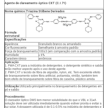
Agente de clareamento óptico CXT (C.I.71)
Nome químico
Triazina Stilbene Derivados
PRIVACY
POLICY
Fórmula
estrutural
Especificações
Aparência:
Granulado branco ou amarelado
Cor fluorescente:
Semelhante à amostra padrão
Força de branqueamento:
100±3 (em comparação com a amostra padrão)
Humidade:
≤ 6%
Caractere iónico
aniônicos
Aplicação
1. FWA CXT para a indústria de detergentes. o detergente sintético e sabão
terão melhor aspecto após o uso deste agente.
2. FWA CXT o tecido de fibra de algodão, nylon, etc. Tem excelente efeito
de branqueamento sobre fibra artificial, poliamida, vinilão, também tem
bom efeito de branqueamento sobre fibra de caseína, plástico amida
.
Utilização:
Utilizado principalmente no branqueamento de detergentes em
pó e sabão
.
Procedimento:
O clareador óptico DMS tem menor solubilidade do que o VBL e 31
A
#
solução deve ser utilizada imediatamente quando estiver pronta e evitar a
luz solar. A dosagem utilizada é de 0,1-0,5% na indústria de detergentes e