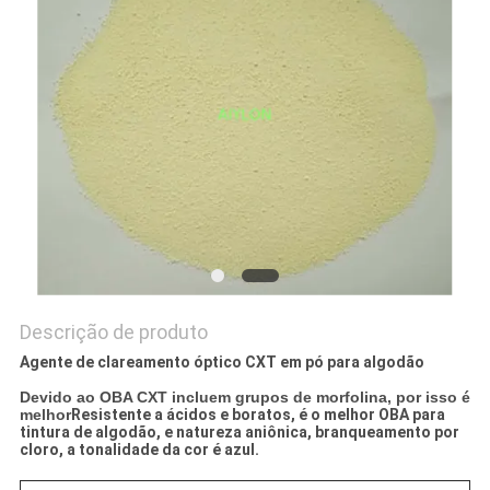
À
FÁBRICA
CONTROLE
DE
QUALIDADE
SOLICITE
UM
Descrição de produto
ORÇAMENTO
Agente de clareamento óptico CXT em pó para algodão
Devido ao OBA CXT incluem grupos de morfolina, por isso é
MAPA
melhor
Resistente a ácidos e boratos, é o melhor OBA para
tintura de algodão, e natureza aniônica, branqueamento por
DO
cloro, a tonalidade da cor é azul.
SITE