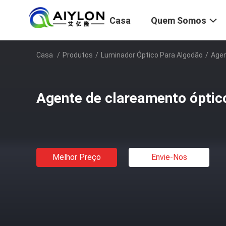
Casa
Quem Somos
Casa
/
Produtos
/
Luminador Óptico Para Algodão
/
Agen
Agente de clareamento óptic
Melhor Preço
Envie-Nos