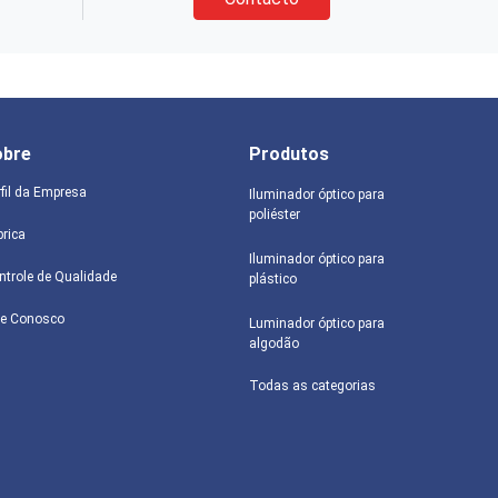
obre
Produtos
rfil da Empresa
Iluminador óptico para
poliéster
brica
Iluminador óptico para
ntrole de Qualidade
plástico
le Conosco
Luminador óptico para
algodão
Todas as categorias