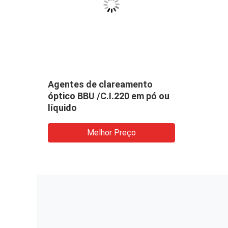
Agentes de clareamento
ó ou
óptico BBU /C.I.220 em pó ou
líquido
Melhor Preço