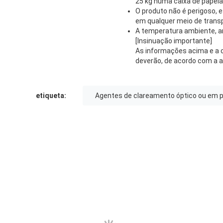
25 kg numa caixa de papelã
O produto não é perigoso, e
em qualquer meio de trans
A temperatura ambiente, 
[Insinuação importante]
As informações acima e a 
deverão, de acordo com a a
etiqueta:
Agentes de clareamento óptico ou em 