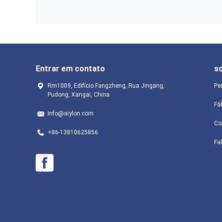
Entrar em contato
s
Rm1009, Edifício Fangzheng, Rua Jingang,
Pe
Pudong, Xangai, China
Fá
Info@aiylon.com
Co
+86-13810625856
Fa