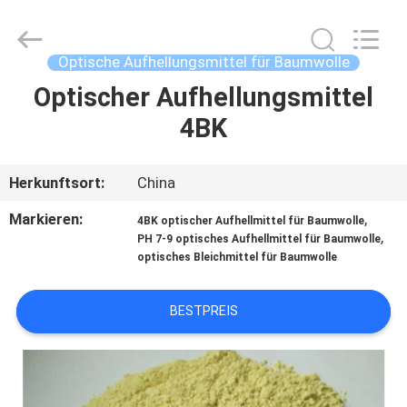
2026
AIYLON
COMPANY
LIMITED.
All
Optische Aufhellungsmittel für Baumwolle
Rights
Reserved.
Optischer Aufhellungsmittel
ZU
4BK
HAUSE
PRODUKTE
Herkunftsort:
China
Markieren:
,
4BK optischer Aufhellmittel für Baumwolle
VIDEOS
,
PH 7-9 optisches Aufhellmittel für Baumwolle
optisches Bleichmittel für Baumwolle
ÜBER
BESTPREIS
UNS
WERKSBESICHTIGUNG