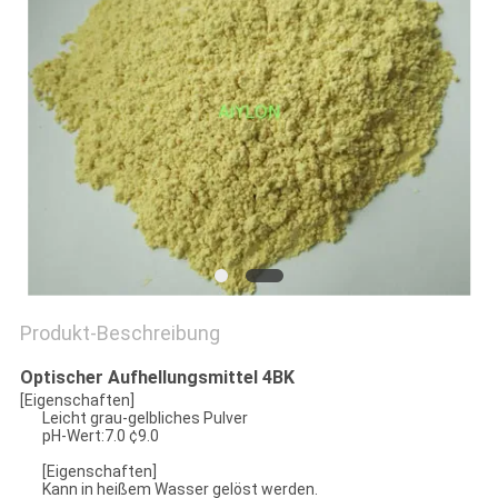
QUALITÄTSKONTROLLE
BITTE
UM
EIN
ANGEBOT
SITEMAP
Produkt-Beschreibung
PRIVACY
Optischer Aufhellungsmittel 4BK
[Eigenschaften]
POLICY
Leicht grau-gelbliches Pulver
pH-Wert:7.0 ¢9.0
[Eigenschaften]
Kann in heißem Wasser gelöst werden.