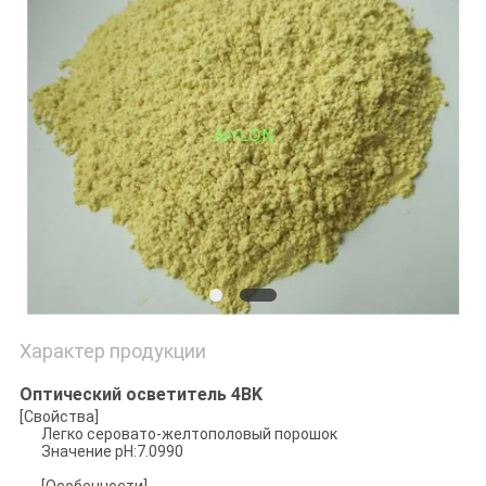
ЗАВОДУ
КОНТРОЛЬ
КАЧЕСТВА
ЗАПРОСИТЕ
ЦИТАТУ
КАРТА
САЙТА
Характер продукции
Оптический осветитель 4BK
PRIVACY
[Свойства]
POLICY
Легко серовато-желтополовый порошок
Значение pH:7.0990