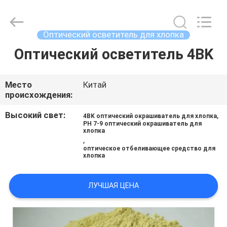
2026
AIYLON
COMPANY
LIMITED.
All
Оптический осветитель для хлопка
Rights
Reserved.
Оптический осветитель 4BK
ДОМОЙ
ПРОДУКТЫ
Место
Китай
происхождения:
ВИДЕОЗАПИСИ
Высокий свет:
,
4BK оптический окрашиватель для хлопка
PH 7-9 оптический окрашиватель для
хлопка
,
О
оптическое отбеливающее средство для
хлопка
НАС
ЛУЧШАЯ ЦЕНА
ЭКСКУРСИЯ
ПО