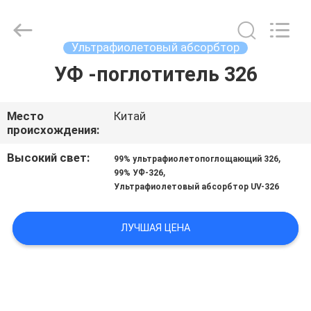
2026
AIYLON
COMPANY
LIMITED.
All
Ультрафиолетовый абсорбтор
Rights
Reserved.
УФ -поглотитель 326
ДОМОЙ
ПРОДУКТЫ
Место
Китай
происхождения:
ВИДЕОЗАПИСИ
Высокий свет:
,
99% ультрафиолетопоглощающий 326
,
99% УФ-326
Ультрафиолетовый абсорбтор UV-326
О
НАС
ЛУЧШАЯ ЦЕНА
ЭКСКУРСИЯ
ПО