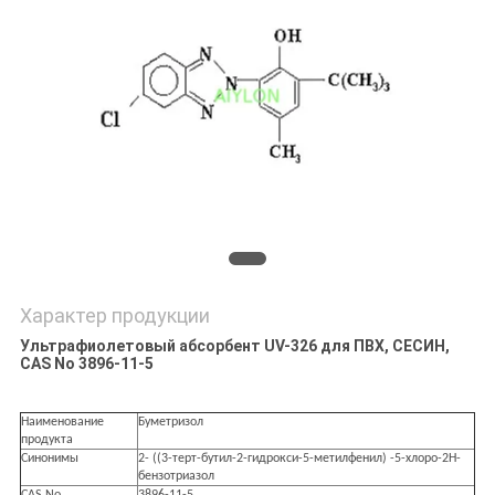
ЗАВОДУ
КОНТРОЛЬ
КАЧЕСТВА
ЗАПРОСИТЕ
ЦИТАТУ
КАРТА
Характер продукции
САЙТА
Ультрафиолетовый абсорбент UV-326 для ПВХ, СЕСИН,
CAS No 3896-11-5
PRIVACY
Наименование
Буметризол
POLICY
продукта
Синонимы
2- ((3-терт-бутил-2-гидрокси-5-метилфенил) -5-хлоро-2H-
бензотриазол