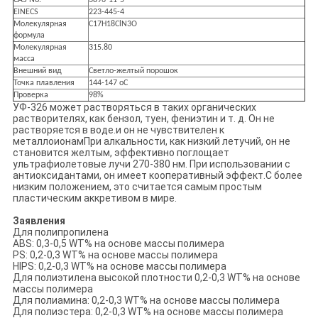
CAS No.
3896-11-5
EINECS
223-445-4
Молекулярная
C17H18ClN3O
формула
Молекулярная
315.80
масса
Внешний вид
Светло-желтый порошок
Точка плавления
144-147 oC
Проверка
98%
УФ-326 может растворяться в таких органических
растворителях, как бензол, туен, фениэтин и т. д. Он не
растворяется в воде.и он не чувствителен к
металлоионамПри алкальности, как низкий летучий, он не
становится желтым, эффективно поглощает
ультрафиолетовые лучи 270-380 нм. При использовании с
антиоксидантами, он имеет кооперативный эффект.С более
низким положением, это считается самым простым
пластическим аккретивом в мире.
Заявления
Для полипропилена
ABS: 0,3-0,5 WT% на основе массы полимера
PS: 0,2-0,3 WT% на основе массы полимера
HIPS: 0,2-0,3 WT% на основе массы полимера
Для полиэтилена высокой плотности 0,2-0,3 WT% на основе
массы полимера
Для полиамина: 0,2-0,3 WT% на основе массы полимера
Для полиэстера: 0,2-0,3 WT% на основе массы полимера