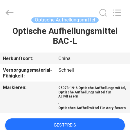
2026
AIYLON
COMPANY
LIMITED.
All
Optische Aufhellungsmittel
Rights
Reserved.
Optische Aufhellungsmittel
ZU
BAC-L
HAUSE
PRODUKTE
Herkunftsort:
China
Versorgungsmaterial-
Schnell
VIDEOS
Fähigkeit:
Markieren:
,
95078-19-6 Optische Aufhellungsmittel
Optische Aufhellungsmittel für
ÜBER
Acrylfasern
,
UNS
Optisches Aufhellmittel für Acrylfasern
WERKSBESICHTIGUNG
BESTPREIS