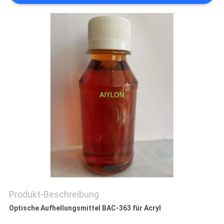
QUALITÄTSKONTROLLE
BITTE
UM
EIN
ANGEBOT
SITEMAP
PRIVACY
POLICY
Produkt-Beschreibung
Optische Aufhellungsmittel BAC-363 für Acryl