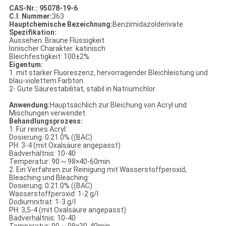
CAS-Nr.: 95078-19-6
C.I. Nummer:
363
Hauptchemische Bezeichnung:
Benzimidazolderivate
Spezifikation:
Aussehen: Braune Flüssigkeit
Ionischer Charakter: katinisch
Bleichfestigkeit: 100±2%
Eigentum:
1. mit starker Fluoreszenz, hervorragender Bleichleistung und
blau-violettem Farbton.
2- Gute Säurestabilität, stabil in Natriumchlor.
Anwendung:
Hauptsächlich zur Bleichung von Acryl und
Mischungen verwendet.
Behandlungsprozess:
1. Für reines Acryl:
Dosierung: 0.21.0% ((BAC)
PH: 3-4 (mit Oxalsäure angepasst)
Badverhältnis: 10-40
Temperatur: 90 ~ 98×40-60min
2. Ein Verfahren zur Reinigung mit Wasserstoffperoxid,
Bleaching und Bleaching:
Dosierung: 0.21.0% ((BAC)
Wasserstoffperoxid: 1-2 g/l
Dodiumnitrat: 1-3 g/l
PH: 3,5-4 (mit Oxalsäure angepasst)
Badverhältnis: 10-40