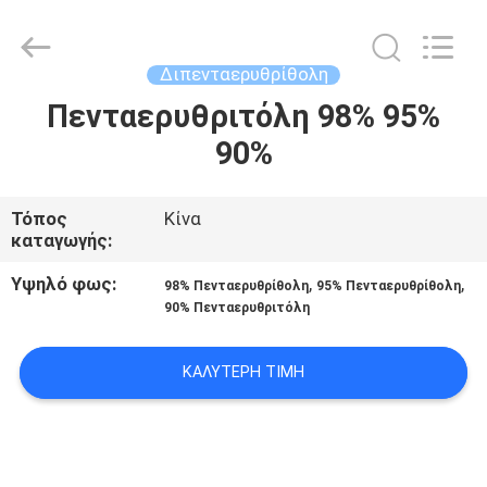
2026
AIYLON
COMPANY
LIMITED.
All
Διπενταερυθρίθολη
Rights
Reserved.
Πενταερυθριτόλη 98% 95%
ΣΠΊΤΙ
90%
ΠΡΟΪΌΝΤΑ
Τόπος
Κίνα
καταγωγής:
ΒΊΝΤΕΟ
Υψηλό φως:
,
,
98% Πενταερυθρίθολη
95% Πενταερυθρίθολη
90% Πενταερυθριτόλη
ΣΧΕΤΙΚΆ
ΜΕ
ΚΑΛΎΤΕΡΗ ΤΙΜΉ
ΕΜΆΣ
ΕΠΙΣΚΕΨΉ