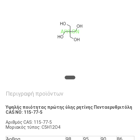
ΕΡΓΟΣΤΑΣΊΟΥ
ΈΛΕΓΧΟΣ
ΠΟΙΌΤΗΤΑΣ
ΖΗΤΉΣΤΕ
ΜΙΑ
ΠΡΟΣΦΟΡΆ
Περιγραφή προϊόντων
SITEMAP
Υψηλής ποιότητας πρώτης ύλης ρητίνης Πενταερυθριτόλη
CAS NO: 115-77-5
PRIVACY
Αριθμός CAS: 115-77-5
POLICY
Μοριακός τύπος: C5H12O4
Άρθρα
98
95
90
86