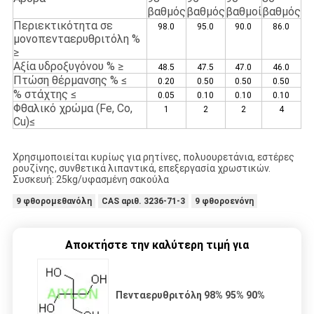
βαθμός
βαθμός
βαθμοί
βαθμός
Περιεκτικότητα σε
98.0
95.0
90.0
86.0
μονοπενταερυθριτόλη %
≥
Αξία υδροξυγόνου % ≥
48.5
47.5
47.0
46.0
Πτώση θέρμανσης % ≤
0.20
0.50
0.50
0.50
% στάχτης ≤
0.05
0.10
0.10
0.10
Φθαλικό χρώμα (Fe, Co,
1
2
2
4
Cu)
≤
Χρησιμοποιείται κυρίως για ρητίνες, πολυουρετάνια, εστέρες
ρουζίνης, συνθετικά λιπαντικά, επεξεργασία χρωστικών.
Συσκευή: 25kg/υφασμένη σακούλα
9 φθορομεθανόλη
CAS αριθ. 3236-71-3
9 φθοροενόνη
Αποκτήστε την καλύτερη τιμή για
Πενταερυθριτόλη 98% 95% 90%