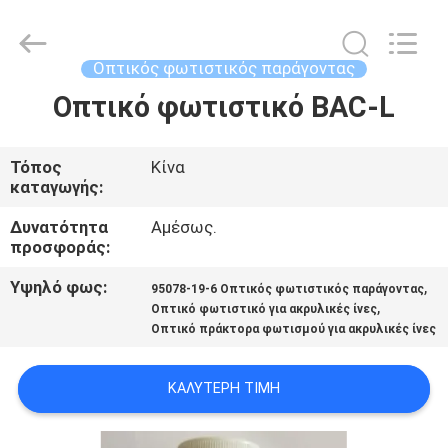
2026
AIYLON
COMPANY
LIMITED.
All
Οπτικός φωτιστικός παράγοντας
Rights
Reserved.
Οπτικό φωτιστικό BAC-L
ΣΠΊΤΙ
ΠΡΟΪΌΝΤΑ
Τόπος
Κίνα
καταγωγής:
ΒΊΝΤΕΟ
Δυνατότητα
Αμέσως.
προσφοράς:
Υψηλό φως:
,
ΣΧΕΤΙΚΆ
95078-19-6 Οπτικός φωτιστικός παράγοντας
,
Οπτικό φωτιστικό για ακρυλικές ίνες
ΜΕ
Οπτικό πράκτορα φωτισμού για ακρυλικές ίνες
ΕΜΆΣ
ΚΑΛΎΤΕΡΗ ΤΙΜΉ
ΕΠΙΣΚΕΨΉ