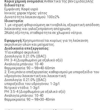
Κύρια χημική ονομασία:
Ανθεκτικά της βενζιμιδαζόλης
Ειδικότητα:
Εμφάνιση: Καφέ υγρό
Ιονικός χαρακτήρας: γάτος
Δυνατότητα λευκανισμού: 100±2%
Ιδιοκτησία:
1. με ισχυρή φθοριούμενη ακτινοβολία, εξαιρετική απόδοση
λεύκανσης και γαλαζοπράσινη απόχρωση.
2Καλή οξύτητα, σταθερότητα σε χλωρικό νάτριο.
Εφαρμογή:
Χρησιμοποιείται κυρίως για τη λεύκανση
ακρυλικών υλών και μείγματος.
Διαδικασία επεξεργασίας:
1Για καθαρό ακρυλικό:
Δοσολογία: 0.21.0% ((BAC)
PH: 3-4 (Διορθωμένο με οξαλικό οξύ)
Αναλογία μπάνιου: 10-40
θερμοκρασία: 90 ~ 98×40-60min
2. Ένα μπάνιο επεξεργασίας καθαρισμού με υπεροξείδιο του
υδρογόνου λευκαντική και λευκαντική:
Δοσολογία: 0.21.0% ((BAC)
υπεροξείδιο του υδρογόνου: 1-2g/l
Νιτρικό ντόδιο: 1-3g/l
PH: 3.5-4 (Διορθωμένο με οξαλικό οξύ)
Αναλογία μπάνιου: 10-40
θερμοκρασία: 90 ~ 98×30-40min