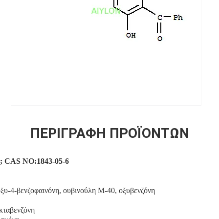
ΠΕΡΙΓΡΑΦΉ ΠΡΟΪΌΝΤΩΝ
2; CAS NO:1843-05-6
οξυ-4-βενζοφαινόνη, ουβινούλη M-40, οξυβενζόνη
κταβενζόνη