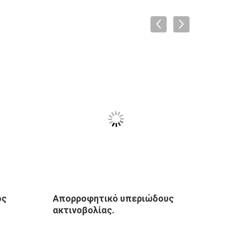
ός
Απορροφητικό υπεριώδους
Απορ
ακτινοβολίας.