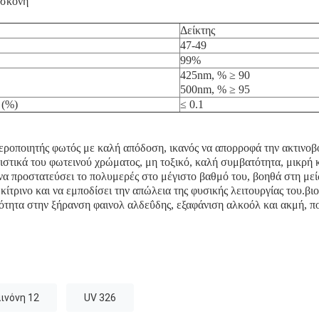
 σκόνη
Δείκτης
47-49
99%
425nm, % ≥ 90
500nm, % ≥ 95
 (%)
≤ 0.1
θεροποιητής φωτός με καλή απόδοση, ικανός να απορροφά την ακτινο
στικά του φωτεινού χρώματος, μη τοξικό, καλή συμβατότητα, μικρή 
να προστατεύσει το πολυμερές στο μέγιστο βαθμό του, βοηθά στη μ
κίτρινο και να εμποδίσει την απώλεια της φυσικής λειτουργίας του.βι
τητα στην ξήρανση φαινολ αλδεΰδης, εξαφάνιση αλκοόλ και ακμή, π
ινόνη 12
UV 326