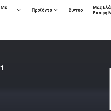
 Με
Μας Ελά
Προϊόντα
Βίντεο
Επαφή 
τινοβολίας
/
Υπεριώδης Απορροφητής 531
31