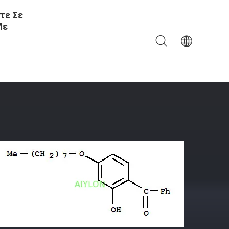
τε Σε
Με