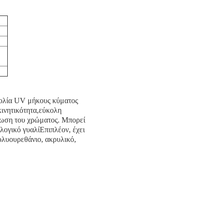
βολία UV μήκους κύματος
κινητικότητα,εύκολη
είωση του χρώματος. Μπορεί
ολογικό γυαλίΕπιπλέον, έχει
ολυουρεθάνιο, ακρυλικό,