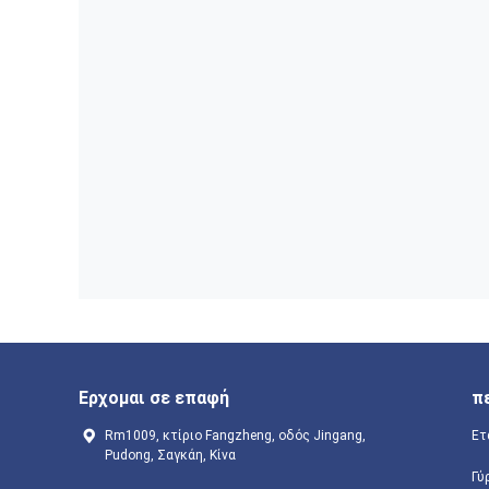
Ερχομαι σε επαφή
π
Rm1009, κτίριο Fangzheng, οδός Jingang,
Ετ
Pudong, Σαγκάη, Κίνα
Γύ