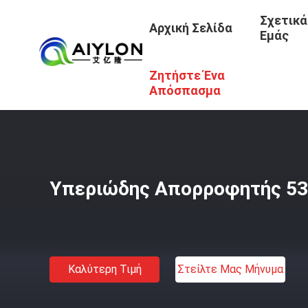
Σχετικά
Αρχική Σελίδα
Εμάς
Ζητήστε Ένα
Αρχική Σελίδα
/
Προϊόντα
/
Απορρόφηση Υπεριώδους Ακ
Απόσπασμα
Υπεριώδης Απορροφητής 5
Καλύτερη Τιμή
Στείλτε Μας Μήνυμα